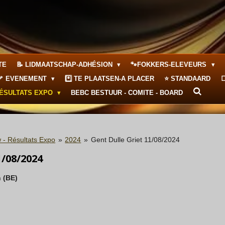
TE
📝 LIDMAATSCHAP-ADHÉSION
🐾FOKKERS-ELEVEURS
🦴 EVENEMENT
*️⃣ TE PLAATSEN-A PLACER
⭐ STANDAARD

RÉSULTATS EXPO
BEBC BESTUUR - COMITE - BOARD
 - Résultats Expo
»
2024
»
Gent Dulle Griet 11/08/2024
/08/2024
 (BE)