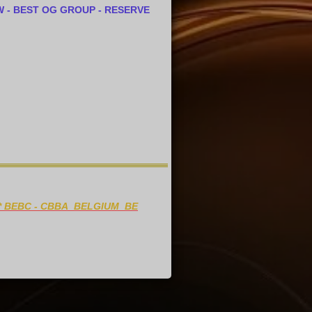
W - BEST OG GROUP - RESERVE
*
BEBC - CBBA BELGIUM BE