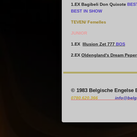
1.EX Bagibeli Don Quixote
BEST
BEST IN SHOW
TEVEN/ Femelles
JUNIOR
1.E
X
Illusion Zet 777
BOS
2.EX
Oldengland's Dream Peper
© 1983 Belgische Engelse 
0780.620.366
info@belg