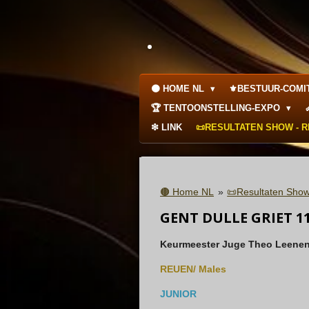
Ga
direct
.
naar
de
hoofdinhoud
🟤 HOME NL
⚜️BESTUUR-COMI
🏆 TENTOONSTELLING-EXPO
❇ LINK
📜RESULTATEN SHOW - 
🟤 Home NL
»
📜Resultaten Show
GENT DULLE GRIET 11
Keurmeester Juge Theo Leenen
REUEN/ Males
JUNIOR