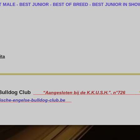
 MALE - BEST JUNIOR - BEST OF BREED - BEST JUNIOR IN SHO
ita
Bulldog Club
“Aangesloten bij de K.K.U.S.H.”, n°726
ische-engelse-bulldog-club.be