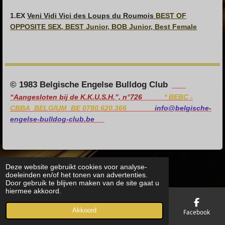
1.E
X
Veni Vidi Vici des Loups du Roumois
BEST OF
OPPOSITE SEX, BEST Junior, BOB Junior, Best Female
© 1983 Belgische Engelse Bulldog Club
“Aangesloten bij de K.K.U.S.H.”, n°726
*
BEBC -
CBBA BELGIUM BE 0780.620.366
info@belgische-
engelse-bulldog-club.be
Deze website gebruikt cookies voor analyse-
doeleinden en/of het tonen van advertenties.
Door gebruik te blijven maken van de site gaat u
hiermee akkoord.
Akkoord
E-mailadres
Telefoonnummer
Kaart
Facebook