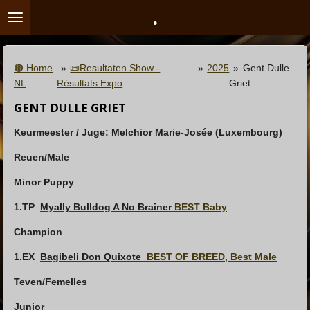
.
Ga
direct
naar
de
🟤 Home
»
📜Resultaten Show -
»
2025
»
Gent Dulle
hoofdinhoud
NL
Résultats Expo
Griet
GENT DULLE GRIET
Keurmeester / Juge:
Melchior Marie-Josée (Luxembourg)
Reuen/Male
Minor Puppy
1
.TP
Myally Bulldog A No Brainer
BEST Baby
Champion
1.EX
Bagibeli Don Quixote
BEST OF BREED, Best Male
Teven/Femelles
Junior