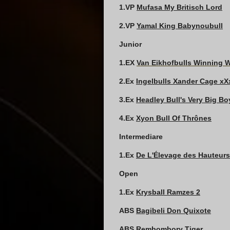
1
.VP
Mufasa My Britisch Lord
2.VP
Yamal King Babynoubull
Junior
1.EX
Van Eikhofbulls Winning W
2.Ex
Ingelbulls Xander Cage xX
3.Ex
Headley Bull's Very Big Bo
4.Ex
Xyon Bull Of Thrônes
Intermediare
1.
Ex
De L'Élevage des Hauteurs
Open
1.Ex
Krysball Ramzes 2
ABS
Bagibeli Don Quixote
ABS
Rembombory Tiger