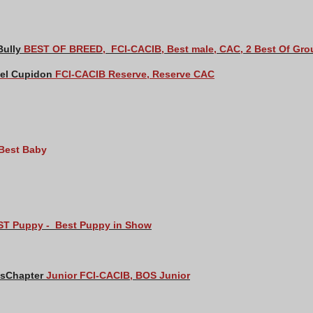
Bully
BEST OF BREED,
FCI-CACIB, Best male, CAC, 2 Best Of Gro
gel Cupidon
FCI-CACIB Reserve, Reserve CAC
Best Baby
ST Puppy - Best Puppy in Show
gsChapter
Junior FCI-CACIB, BOS Junior