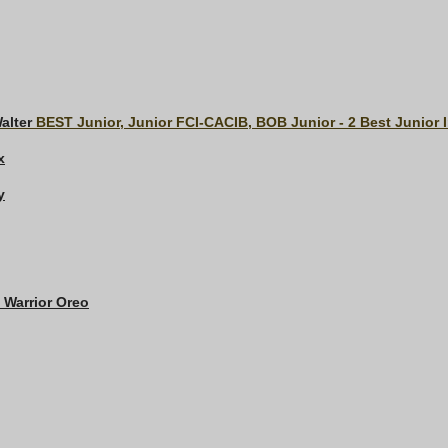
alter
BEST Junior, Junior FCI-CACIB, BOB Junior - 2 Best Junior 
x
y
 Warrior Oreo