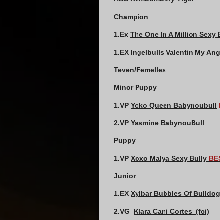
Champion
1.Ex
The One In A Million Sexy 
1.EX
Ingelbulls Valentin My An
Teven/Femelles
Minor Puppy
1.VP
Yoko Queen Babynoubull
2.VP
Yasmine BabynouBull
Puppy
1.VP
Xoxo Malya Sexy Bully
BE
Junior
1.EX
Xylbar Bubbles Of Bulldo
2.VG
Klara Cani Cortesi (fci)