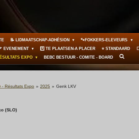
TE
📝 LIDMAATSCHAP-ADHÉSION
🐾FOKKERS-ELEVEURS
🦴 EVENEMENT
*️⃣ TE PLAATSEN-A PLACER
⭐ STANDAARD

RÉSULTATS EXPO
BEBC BESTUUR - COMITE - BOARD
 - Résultats Expo
»
2025
»
Genk LKV
ko (SLO)