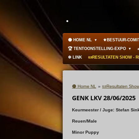
Ga
direct
.
naar
de
hoofdinhoud
🟤 HOME NL
⚜️BESTUUR-COMI
🏆 TENTOONSTELLING-EXPO
❇ LINK
📜RESULTATEN SHOW - 
🟤 Home NL
»
📜Resultaten Show
GENK LKV 28/06/2025
Keurmeester / Juge: Stefan Sin
Reuen/Male
Minor Puppy