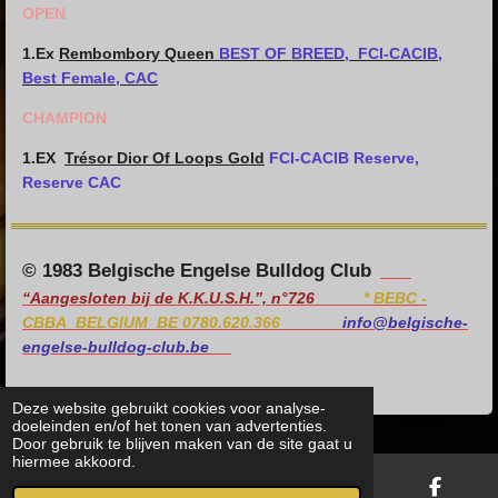
OPEN
1.Ex
Rembombory Queen
BEST OF BREED,
FCI-CACIB,
Best Female, CAC
CHAMPION
1.EX
Trésor Dior Of Loops Gold
FCI-CACIB Reserve,
Reserve CAC
© 1983 Belgische Engelse Bulldog Club
“Aangesloten bij de K.K.U.S.H.”, n°726
*
BEBC -
CBBA BELGIUM BE 0780.620.366
info@belgische-
engelse-bulldog-club.be
Deze website gebruikt cookies voor analyse-
doeleinden en/of het tonen van advertenties.
Door gebruik te blijven maken van de site gaat u
hiermee akkoord.