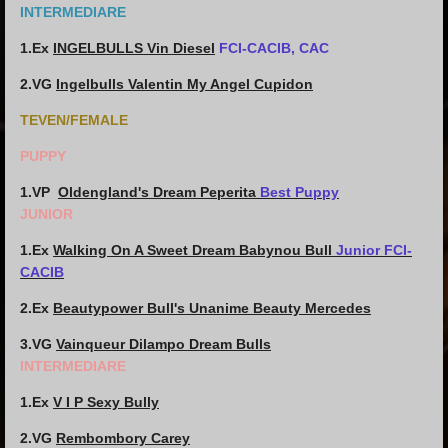
INTERMEDIARE
1.E
x
INGELBULLS Vin Diesel
FCI-CACIB, CAC
2.VG
Ingelbulls Valentin My Angel Cupidon
TEVEN/FEMALE
PUPPY
1.VP
Oldengland's Dream Peperita
Best Puppy
JUNIOR
1.Ex
Walking On A Sweet Dream Babynou Bull
Junior FCI-
CACIB
2.Ex
Beautypower Bull's Unanime Beauty Mercedes
3.VG
Vainqueur Dilampo Dream Bulls
INTERMEDIARE
1.Ex
V I P Sexy Bully
2.VG
Rembombory Carey