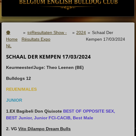
🟤
»
📜Resultaten Show -
»
2024
»
Schaal Der
Home
Résultats Expo
Kempen 17/03/2024
NL
SCHAAL DER KEMPEN 17/03/2024
Keurmeester/Juge: Theo Leenen (BE)
Bulldogs 12
REUEN/MALES
JUNIOR
1.EX Bagibeli Don Qiuixote
BEST OF OPPOSITE SEX,
BEST Junior, Junior FCI-CACIB, Best Male
2. VG
Vito Dilampo Dream Bulls